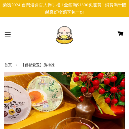
榮獲2024 台灣燈會百大伴手禮 l 全館滿$1800免運費 l 消費滿千贈
鹹良好物獨享包一份
›
首頁
【佛都愛玉】脆梅凍