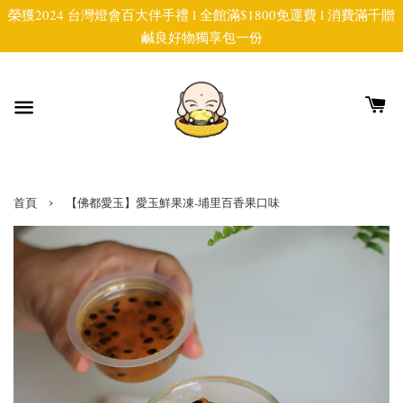
榮獲2024 台灣燈會百大伴手禮 l 全館滿$1800免運費 l 消費滿千贈
鹹良好物獨享包一份
›
首頁
【佛都愛玉】愛玉鮮果凍-埔里百香果口味