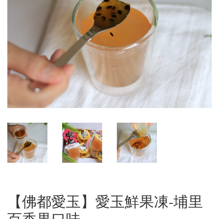
【佛都愛玉】愛玉鮮果凍-埔里
百香果口味