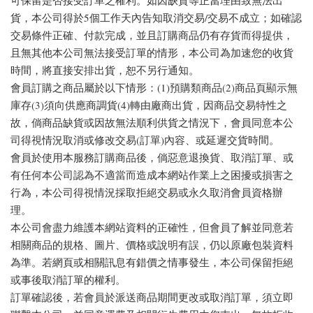
貨，本公司得於5個工作天內告知取消交易/交易不成立；如確認
交易條件正確、付款完成，並且訂購商品仍有存貨而得提供，
且無其他本公司無法接受訂單的情形，本公司為加速您的收貨
時間，將直接安排出貨，恕不另行通知。
會員訂購之商品屬於以下情形：(1)預購類商品(2)商品頁顯示無
庫存(3)須向供應商調貨(4)轉由廠商出貨，因商品交易特性之
故，倘商品缺貨或因故無法順利供貨之情況下，會員同意本公
司得視情況取消或修改交易(訂單)內容、或延遲交貨時間。
會員於使用本服務訂購商品後，倘惡意退換貨、取消訂單、或
有任何本公司認為不適當而造成本網站作業上之困擾或損害之
行為，本公司得視情況採取拒絕交易或永久取消會員資格辦
理。
本公司會盡力維護本網站資料的正確性，但會員了解並同意若
相關商品的規格、圖片、價格或說明有誤，仍以原廠包裝資料
為準。若網頁或相關訊息有錯價之情事發生，本公司保留拒絕
或事後取消訂單的權利。
訂單確認後，若會員於派送商品期間更改或取消訂單，須立即