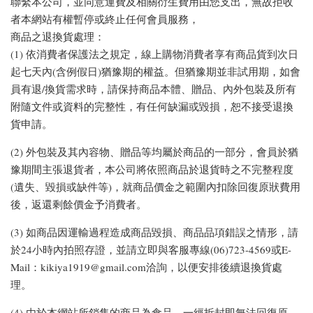
聯繫本公司，並同意運費及相關衍生費用由您支出，無故拒收
者本網站有權暫停或終止任何會員服務，
商品之退換貨處理：
(1) 依消費者保護法之規定，線上購物消費者享有商品貨到次日
起七天內(含例假日)猶豫期的權益。但猶豫期並非試用期，如會
員有退/換貨需求時，請保持商品本體、贈品、內外包裝及所有
附隨文件或資料的完整性，有任何缺漏或毀損，恕不接受退換
貨申請。
(2) 外包裝及其內容物、贈品等均屬於商品的一部分，會員於猶
豫期間主張退貨者，本公司將依照商品於退貨時之不完整程度
(遺失、毀損或缺件等)，就商品價金之範圍內扣除回復原狀費用
後，返還剩餘價金予消費者。
(3) 如商品因運輸過程造成商品毀損、商品品項錯誤之情形，請
於24小時內拍照存證，並請立即與客服專線(06)723-4569或E-
Mail：kikiya1919@gmail.com洽詢，以便安排後續退換貨處
理。
(4) 由於本網站所銷售的商品為食品，一經拆封即無法回復原