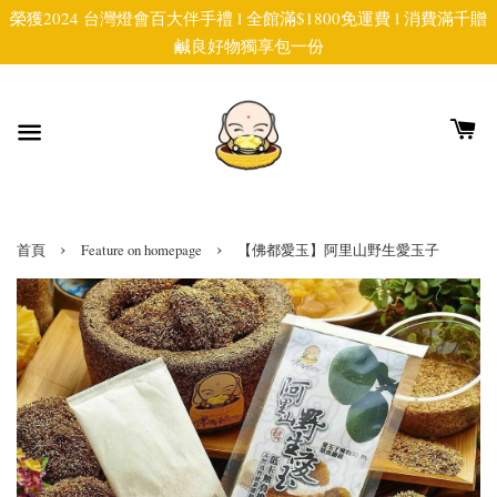
榮獲2024 台灣燈會百大伴手禮 l 全館滿$1800免運費 l 消費滿千贈
鹹良好物獨享包一份
›
›
首頁
Feature on homepage
【佛都愛玉】阿里山野生愛玉子