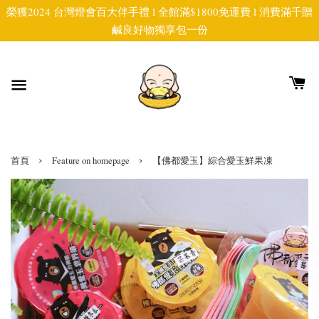
榮獲2024 台灣燈會百大伴手禮 l 全館滿$1800免運費 l 消費滿千贈
鹹良好物獨享包一份
›
›
首頁
Feature on homepage
【佛都愛玉】綜合愛玉鮮果凍