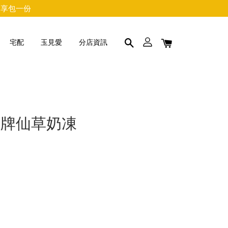
物獨享包一份
宅配
玉見愛
分店資訊
招牌仙草奶凍