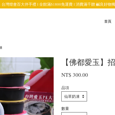
4 台灣燈會百大伴手禮 l 全館滿$1800免運費 l 消費滿千贈 鹹良好
首頁
凍
【佛都愛玉】
NT$ 300.00
品項
數量